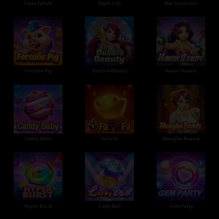
Crazy FaFaFa
Night City
Bao boon chin
Fortune Pig
Bubble Beauty
Hawaii Beauty
Candy Baby
Fa Fa Fa
Shanghai Beauty
Hyper Burst
Lucky Ball
Gem Party