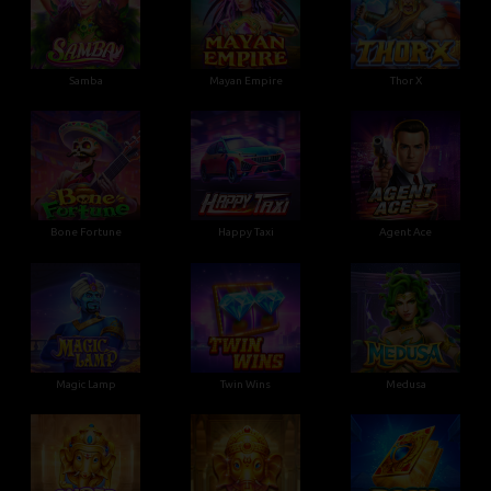
Samba
Mayan Empire
Thor X
Bone Fortune
Happy Taxi
Agent Ace
Magic Lamp
Twin Wins
Medusa