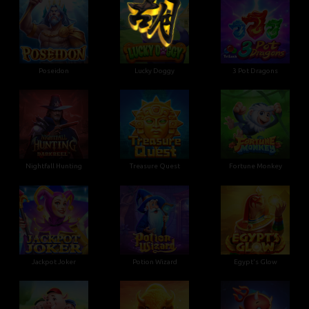
Poseidon
Lucky Doggy
3 Pot Dragons
Nightfall Hunting
Treasure Quest
Fortune Monkey
Jackpot Joker
Potion Wizard
Egypt's Glow