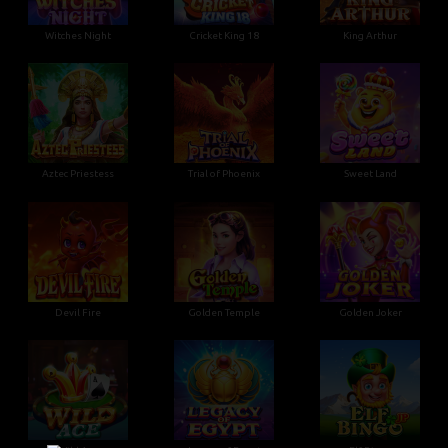
Witches Night
Cricket King 18
King Arthur
Aztec Priestess
Trial of Phoenix
Sweet Land
Devil Fire
Golden Temple
Golden Joker