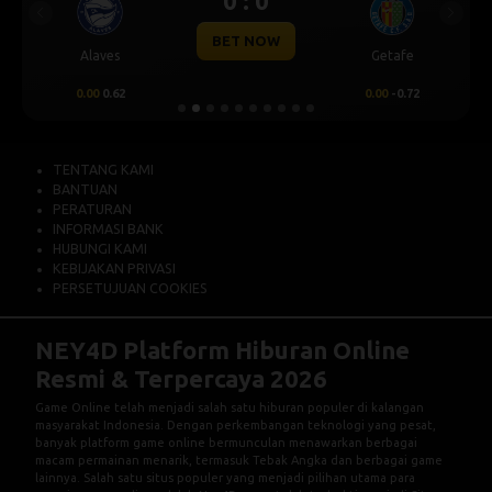
0 : 0
Previous
Next
BET NOW
Alaves
Getafe
0.00
0.62
0.00
-0.72
TENTANG KAMI
BANTUAN
PERATURAN
INFORMASI BANK
HUBUNGI KAMI
KEBIJAKAN PRIVASI
PERSETUJUAN COOKIES
NEY4D Platform Hiburan Online
Resmi & Terpercaya 2026
Game Online telah menjadi salah satu hiburan populer di kalangan
masyarakat Indonesia. Dengan perkembangan teknologi yang pesat,
banyak platform game online bermunculan menawarkan berbagai
macam permainan menarik, termasuk Tebak Angka dan berbagai game
lainnya. Salah satu situs populer yang menjadi pilihan utama para