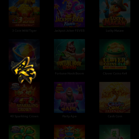
3 Coin Wild Tiger
Jackpot Joker FEVER
Lucky Macaw
Supernova
Fortune Hook Boom
Clover Coins 4x4
40 Sparkling Crown
Party Ape
Cash Coin