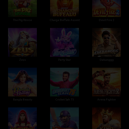
The Pig House
Charge Buffalo Ascent
Devil Fire 2
Zeus
Party Star
Dabanggg
Bangla Beauty
Cricket Sah 75
Arena Fighter