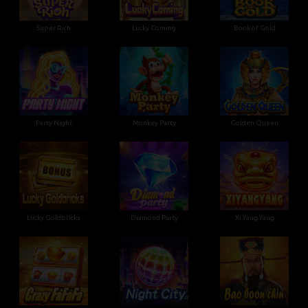
Super Rich
Lucky Coming
Book of Gold
Party Night
Monkey Party
Golden Queen
Lucky Goldbricks
Diamond Party
Xi Yang Yang