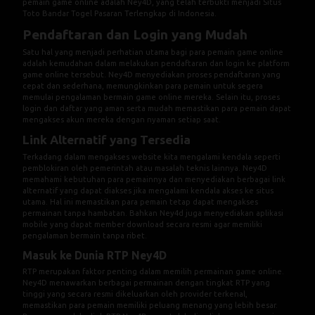
pemain game online adalah
Ney4D
, yang telah terbukti menjadi Situs
Toto Bandar Togel Pasaran Terlengkap di Indonesia.
Pendaftaran dan Login yang Mudah
Satu hal yang menjadi perhatian utama bagi para pemain game online
adalah kemudahan dalam melakukan pendaftaran dan login ke platform
game online tersebut. Ney4D menyediakan proses pendaftaran yang
cepat dan sederhana, memungkinkan para pemain untuk segera
memulai pengalaman bermain game online mereka. Selain itu, proses
login dan daftar yang aman serta mudah memastikan para pemain dapat
mengakses akun mereka dengan nyaman setiap saat.
Link Alternatif yang Tersedia
Terkadang dalam mengakses website kita mengalami kendala seperti
pemblokiran oleh pemerintah atau masalah teknis lainnya. Ney4D
memahami kebutuhan para pemainnya dan menyediakan berbagai link
alternatif yang dapat diakses jika mengalami kendala akses ke situs
utama. Hal ini memastikan para pemain tetap dapat mengakses
permainan tanpa hambatan. Bahkan Ney4d juga menyediakan aplikasi
mobile yang dapat member download secara resmi agar memiliki
pengalaman bermain tanpa ribet.
Masuk ke Dunia RTP Ney4D
RTP merupakan faktor penting dalam memilih permainan game online.
Ney4D menawarkan berbagai permainan dengan tingkat RTP yang
tinggi yang secara resmi dikeluarkan oleh provider terkenal,
memastikan para pemain memiliki peluang menang yang lebih besar.