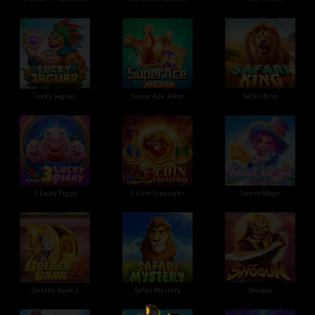
Lucky Jaguar
Super Ace Joker
Safari King
3 Lucky Piggy
3 Coin Treasures
Sweet Magic
Golden Bank 2
Safari Mystery
Shogun