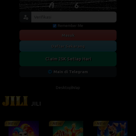
Remember Me
Masuk
Daftar Sekarang
Claim 25K Setiap Hari
Main di Telegram
Desktop
Wap
JILI