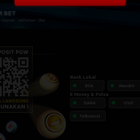
M BET
Deposit
Withdraw
Bet
 of Gold Miner
G Kong
Master of Gol
2
Bank Lokal
BCA
Mandiri
E Money & Pulsa
DANA
OVO
Telkomsel
ypto Verse
Thriller Town
DJ Seal