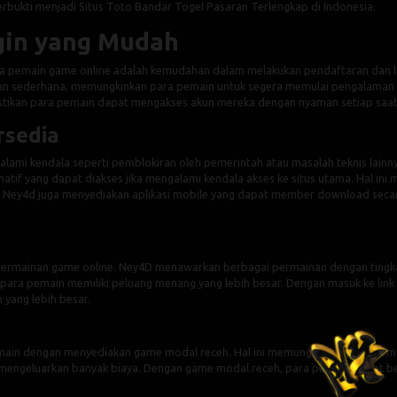
terbukti menjadi Situs Toto Bandar Togel Pasaran Terlengkap di Indonesia.
gin yang Mudah
ara pemain game online adalah kemudahan dalam melakukan pendaftaran dan l
n sederhana, memungkinkan para pemain untuk segera memulai pengalaman be
stikan para pemain dapat mengakses akun mereka dengan nyaman setiap saat
rsedia
lami kendala seperti pemblokiran oleh pemerintah atau masalah teknis lai
atif yang dapat diakses jika mengalami kendala akses ke situs utama. Hal in
Ney4d juga menyediakan aplikasi mobile yang dapat member download secar
ermainan game online. Ney4D menawarkan berbagai permainan dengan tingkat
 para pemain memiliki peluang menang yang lebih besar. Dengan masuk ke link
yang lebih besar.
ain dengan menyediakan game modal receh. Hal ini memungkinkan para pemai
mengeluarkan banyak biaya. Dengan game modal receh, para pemain dapat b