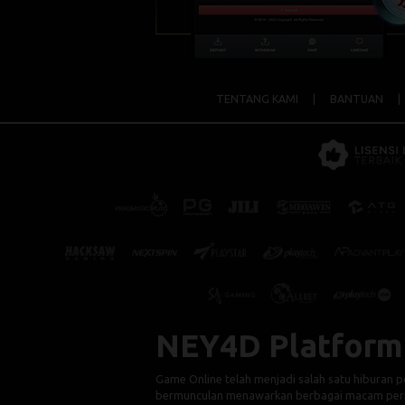
TENTANG KAMI
|
BANTUAN
|
Grimoire
Th
NEY4D Platform 
Game Online telah menjadi salah satu hiburan 
bermunculan menawarkan berbagai macam permai