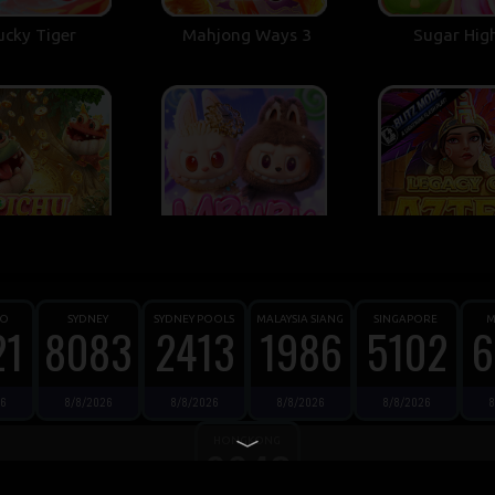
ucky Tiger
Mahjong Ways 3
Sugar Hig
ichu Pichu
Labuby
Legacy Of A
RO
SYDNEY
SYDNEY POOLS
MALAYSIA SIANG
SINGAPORE
M
21
8083
2413
1986
5102
6
26
8/8/2026
8/8/2026
8/8/2026
8/8/2026
8
HONGKONG
9943